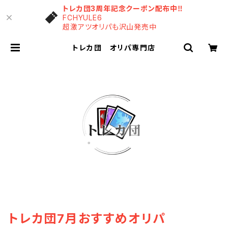
トレカ団3周年記念クーポン配布中‼️
FCHYULE6
超激アツオリパも沢山発売中
トレカ団 オリパ専門店
トレカ団7月おすすめオリパ