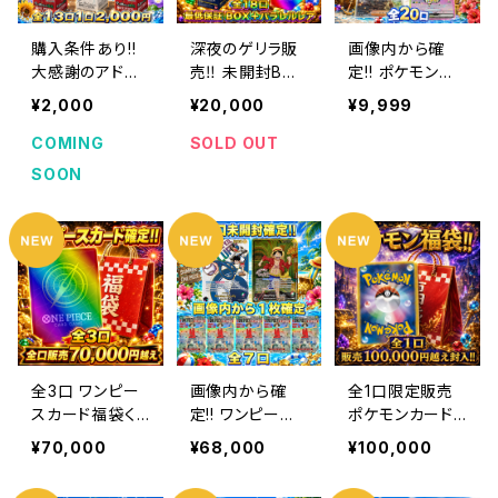
購入条件あり!!
深夜のゲリラ販
画像内から確
大感謝のアド確
売‼️ 未開封BOX
定!! ポケモンカ
定!! ワンピース
確定!! ワンピー
ードオリパ
¥2,000
¥20,000
¥9,999
カードオリパくじ
スオリパくじ
COMING
SOLD OUT
SOON
全3口 ワンピー
画像内から確
全1口限定販売
スカード福袋く
定!! ワンピース
ポケモンカード
じ
カードオリパ
福袋
¥70,000
¥68,000
¥100,000