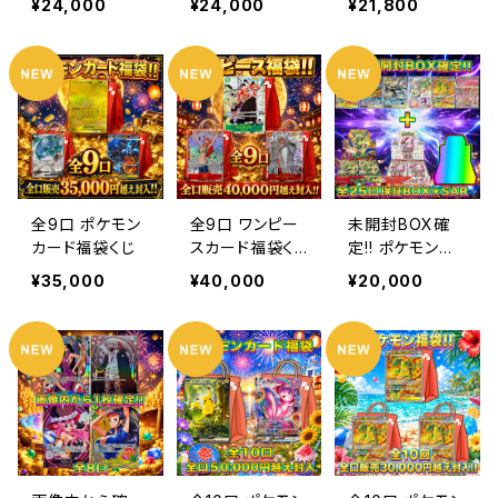
¥24,000
¥24,000
¥21,800
全9口 ポケモン
全9口 ワンピー
未開封BOX確
カード福袋くじ
スカード福袋く
定!! ポケモンオ
じ
リパ【ポケモンカ
¥35,000
¥40,000
¥20,000
ード】